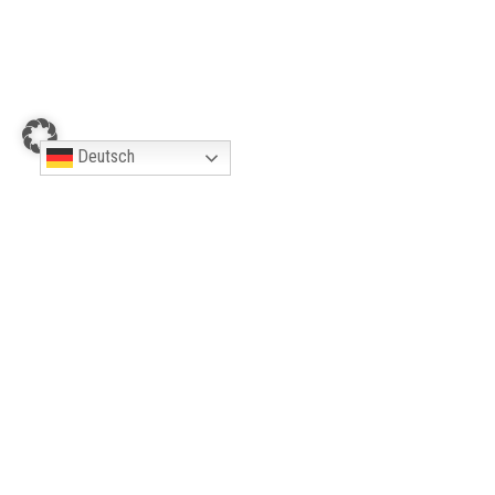
Parkplatz
Barrierefrei
Deutsch
KONTAKT
Markt 7, 46499 Hamminkeln
0178 1610590
ingrid-jakobi@t-online.de
https://www.traum-
ferienwohnungen.de/234255/