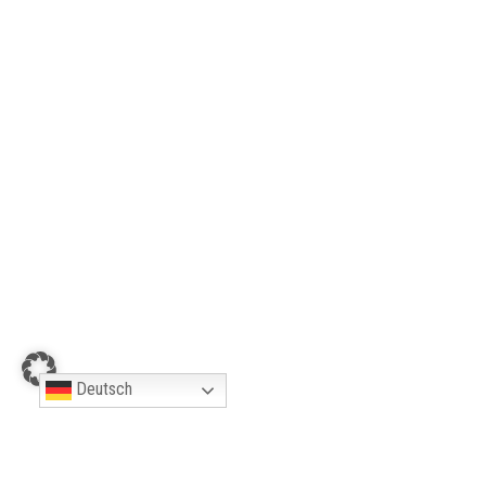
ÖFFNUNGSZEITEN
Fachgeschäft:
Mi. und Fr. 9:30-12 Uhr & 15-18 Uhr
Do. 15-18 Uhr
Sa. 10-13 Uhr
Innenhof durchgehend geöffnet
Deutsch
KONTAKT
Brauereistraße 2, 46499 Hamminkeln