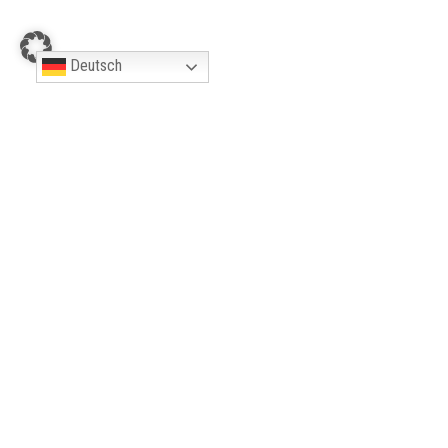
Deutsch
ÖFFNUNGSZEITEN
Mo. bis Sa. ab 12 Uhr
So. ab 11 Uhr
Restaurant Mi. u. Do. Ruhetag
KONTAKT
Dorfstr. 4, 48734 Klein Reken