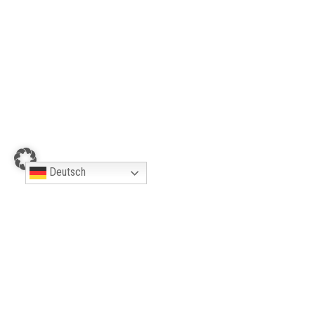
19,9 km
ca. 5 h
Schwer
Mehr Informationen
Deutsch
WUBB-TOUR 7: TEUFLISCHE
STEINE AUF DEM HOHE MARK
STEIG UND DER HÖCHSTE BERG