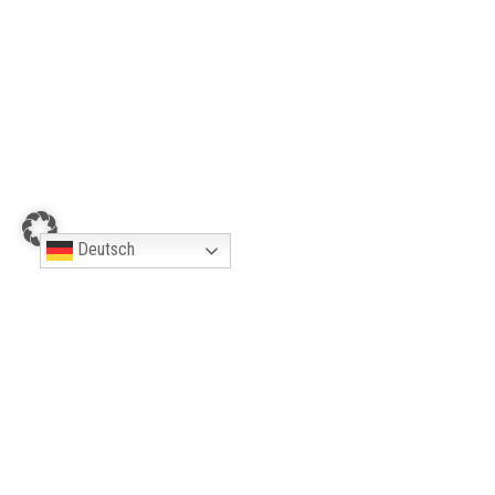
KONTAKT
Naturpark Hohe Mark
Deutsch
Naturparkhaus Tiergarten Schloss Raesfeld
Tiergarten 1 | 46348 Raesfeld
Telefon: 02865/609-110
www.hohe-mark-steig.de
hms-hohemark@raesfeld.de