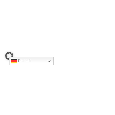
NEUESTE BEITRÄGE
Zwei neue LandStreifer Rundwanderwege
eröffnet!
Hohe Mark Steig erneut als „Qualitätsweg
Wanderbares Deutschland“ ausgezeichnet
Abenteuer-Sommer auf dem Hohe Mark
Steig
Lippe-Fähre Maifisch beendet Saison 2023
Deutsch
Wir sind nominiert für: "Deutschlands
schönster Wanderweg 2023"
Weitere Neuigkeiten